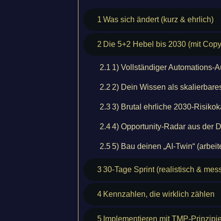
1
Was sich ändert (kurz & ehrlich)
2
Die 5+2 Hebel bis 2030 (mit Cop
2.1
1) Vollständiger Automations-Aud
2.2
2) Dein Wissen als skalierbare
2.3
3) Brutal ehrliche 2030-Risikoka
2.4
4) Opportunity-Radar aus der D
2.5
5) Bau deinen „AI-Twin“ (arbeit
3
30-Tage Sprint (realistisch & mes
4
Kennzahlen, die wirklich zählen
5
Implementieren mit TMP-Prinzipi