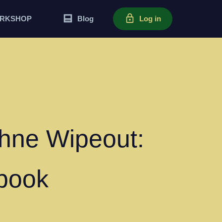
ORKSHOP
Blog
Log in
ohne Wipeout:
ybook