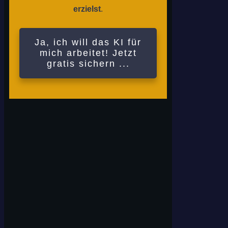
erzielst
.
Ja, ich will das KI für
mich arbeitet! Jetzt
gratis sichern ...