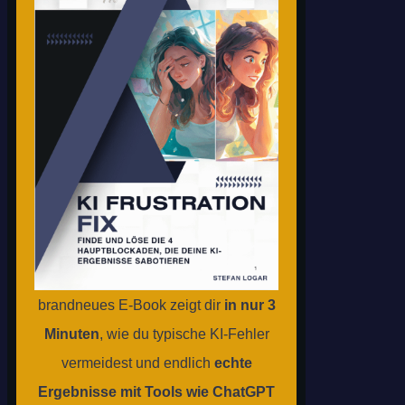
brandneues E-Book zeigt dir
in nur 3
Minuten
, wie du typische KI-Fehler
vermeidest und endlich
echte
Ergebnisse mit Tools wie ChatGPT