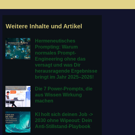
Weitere Inhalte und Artikel
Hermeneutisches
Prompting: Warum
normales Prompt-
Engineering ohne das
versagt und was Dir
herausragende Ergebnisse
bringt im Jahr 2025–2026!
Die 7 Power-Prompts, die
aus Wissen Wirkung
machen
KI holt sich deinen Job ->
2030 ohne Wipeout: Dein
Anti-Stillstand-Playbook