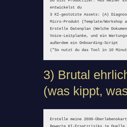
Du bist Productizer. Aus meiner Ex
entwickelst du
3 KI-gestützte Assets: (A) Diagnos
Micro-Produkt (Template/Workshop 
Erstelle Datenplan (Welche Dokume
Voice-Leitplanke, und ein Wartungs
außerdem ein Onboarding-Script
("So nutzt du das Tool in 10 Minu
3) Brutal ehrli
(was kippt, was
Erstelle meine 2030-Überlebenskar
Bewerte KI-Ersatzrisiko je Quelle 