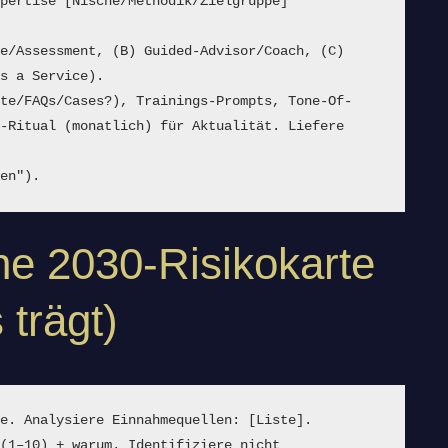
pertise [Nische/Methodik/Zielgruppe] 
e/Assessment, (B) Guided-Advisor/Coach, (C) 
as a Service).
nte/FAQs/Cases?), Trainings-Prompts, Tone-Of-
-Ritual (monatlich) für Aktualität. Liefere 
ten").
che 2030-Risikokarte
 trägt)
te. Analysiere Einnahmequellen: [Liste].
(1–10) + warum. Identifiziere nicht 