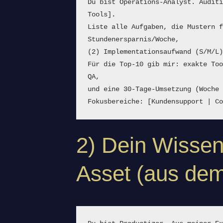
Du bist Operations-Analyst. Auditi
Tools].
Liste alle Aufgaben, die Mustern f
Stundenersparnis/Woche,
(2) Implementationsaufwand (S/M/L
Für die Top-10 gib mir: exakte Too
QA,
und eine 30-Tage-Umsetzung (Woche
Fokusbereiche: [Kundensupport | C
2) Dein Wissen 
Asset (aus dem