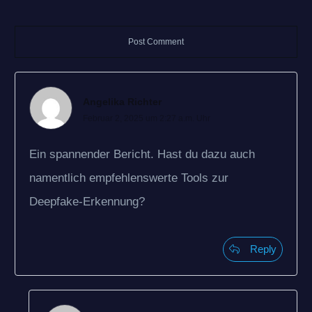
Al
Post Comment
Angelika Richter
Februar 2, 2025 um 2:27 a.m. Uhr
Ein spannender Bericht. Hast du dazu auch
namentlich empfehlenswerte Tools zur
Deepfake-Erkennung?
Reply