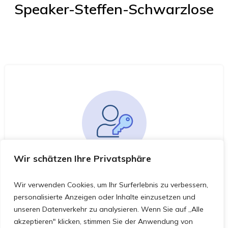
Speaker-Steffen-Schwarzlose
Wir schätzen Ihre Privatsphäre
You must be logged in to access this
course
Wir verwenden Cookies, um Ihr Surferlebnis zu verbessern,
This course is only available for registered users.
personalisierte Anzeigen oder Inhalte einzusetzen und
unseren Datenverkehr zu analysieren. Wenn Sie auf „Alle
akzeptieren" klicken, stimmen Sie der Anwendung von
Click here to login