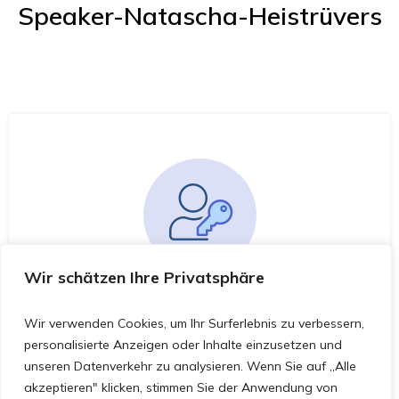
Speaker-Natascha-Heistrüvers
Wir schätzen Ihre Privatsphäre
You must be logged in to access this
course
Wir verwenden Cookies, um Ihr Surferlebnis zu verbessern,
This course is only available for registered users.
personalisierte Anzeigen oder Inhalte einzusetzen und
unseren Datenverkehr zu analysieren. Wenn Sie auf „Alle
akzeptieren" klicken, stimmen Sie der Anwendung von
Click here to login