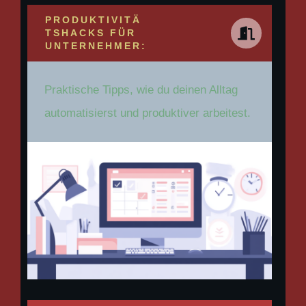
PRODUKTIVITÄ
TSHACKS FÜR
UNTERNEHMER:
Praktische Tipps, wie du deinen Alltag
automatisierst und produktiver arbeitest.