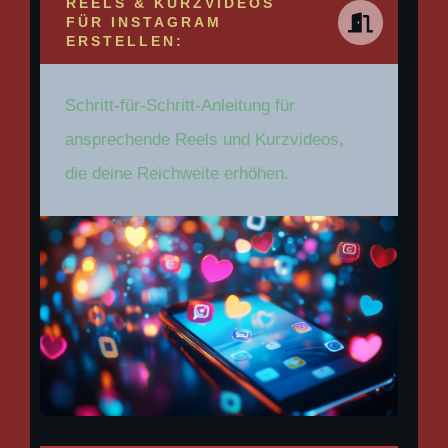
REELS & KURZVIDEOS
FÜR INSTAGRAM
ERSTELLEN:
Schritt-für-Schritt-Anleitung für
ansprechende Reels und Kurzvideos,
die deine Reichweite erhöhen.