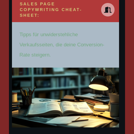
SALES PAGE
COPYWRITING CHEAT-
SHEET:
Tipps für unwiderstehliche
Verkaufsseiten, die deine Conversion-
Rate steigern.