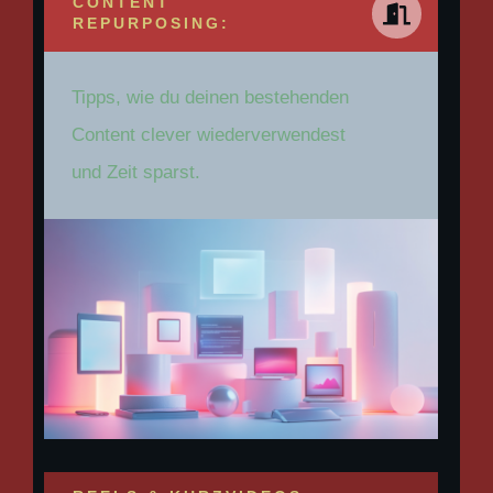
CONTENT
REPURPOSING:
Tipps, wie du deinen bestehenden
Content clever wiederverwendest
und Zeit sparst.