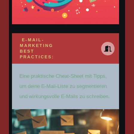
E-MAIL-
MARKETING
BEST
PRACTICES:
Eine praktische Cheat-Sheet mit Tipps,
um deine E-Mail-Liste zu segmentieren
und wirkungsvolle E-Mails zu schreiben.