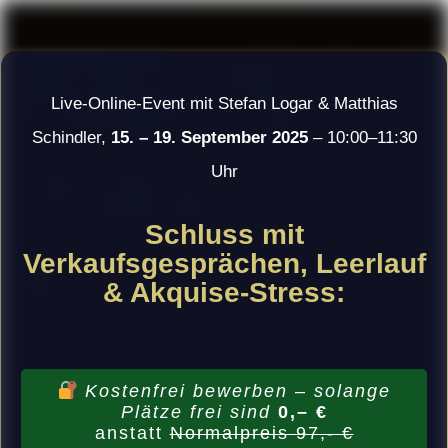
Live-Online-Event mit Stefan Logar & Matthias
Schindler,
15. – 19. September 2025
– 10:00–11:30
Uhr
Schluss mit
Verkaufsgesprächen, Leerlauf
& Akquise-Stress:
Kostenfrei bewerben – solange
Plätze frei sind
0,– €
anstatt
Normalpreis 97,- €