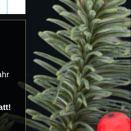
ahr
tt!