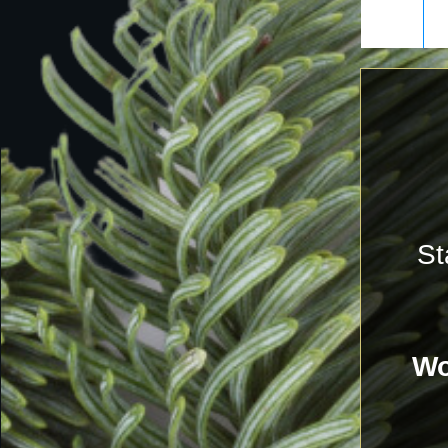
St
Wo